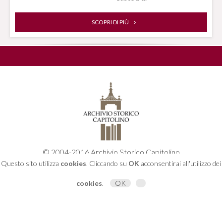
SCOPRI DI PIÙ
© 2004-2016 Archivio Storico Capitolino
Piazza dell'Orologio, 4 - 00186 Roma
Questo sito utilizza
cookies
. Cliccando su
OK
acconsentirai all'utilizzo dei
06 67 10 81 00
archivio.capitolino@comune.roma.it
cookies
.
OK
Informazioni Legali e sulla Privacy