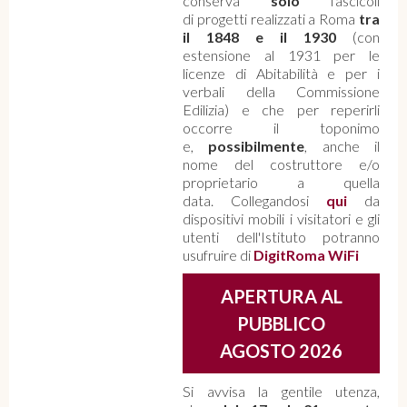
conserva
solo
fascicoli
di progetti realizzati a Roma
tra
il 1848 e il 1930
(con
estensione al 1931 per le
licenze di Abitabilità e per i
verbali della Commissione
Edilizia) e che per reperirli
occorre il toponimo
e,
possibilmente
, anche il
nome del costruttore e/o
proprietario a quella
data. Collegandosi
qui
da
dispositivi mobili i visitatori e gli
utenti dell'Istituto potranno
usufruire di
DigitRoma WiFi
APERTURA AL
PUBBLICO
AGOSTO 2026
Si avvisa la gentile utenza,