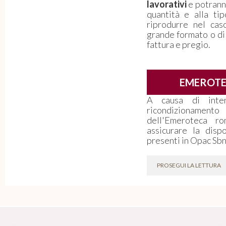
lavorativi
e potranno
quantità e alla ti
riprodurre nel caso
grande formato o di
fattura e pregio.
EMEROT
A causa di inter
ricondizioname
dell'Emeroteca r
assicurare la dispon
presenti in Opac Sbn
PROSEGUI LA LETTURA