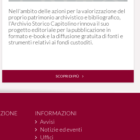
Nell'ambito delle azioni per la valorizzazione del
proprio patrimonio archivistico e bibliografico,
l'Archivio Storico Capitolino rinnova il suo
progetto editoriale per la pubblicazione in
formato e-book e la diffusione gratuita di fonti e
strumenti relativi ai fondi custoditi.
SCOPRI DI PIÙ
AZIONE
INFORMAZIONI
Avvisi
Notizie ed eventi
Uffici