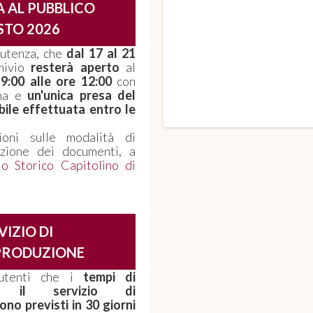
 AL PUBBLICO
TO 2026
e utenza, che
dal 17 al 21
hivio
resterà aperto
al
 9:00 alle ore 12:00
con
ana e
un'unica presa del
bile effettuata entro le
ioni sulle modalità di
azione dei documenti, a
io Storico Capitolino di
VIZIO DI
PRODUZIONE
utenti che i
tempi di
 il servizio di
no previsti in 30 giorni