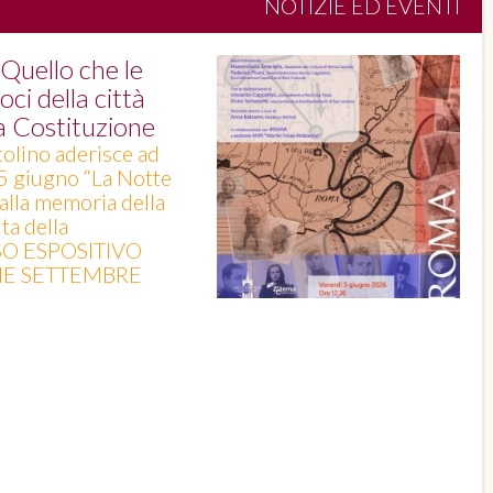
NOTIZIE ED EVENTI
uello che le
ci della città
la Costituzione
tolino aderisce ad
 5 giugno “La Notte
 alla memoria della
ta della
SO ESPOSITIVO
INE SETTEMBRE