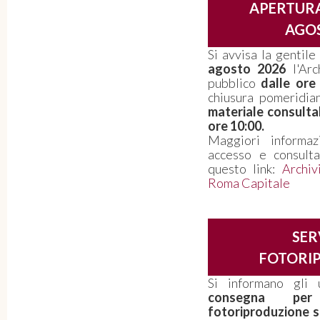
APERTURA
AGOS
Si avvisa la gentil
agosto 2026
l'Arc
pubblico
dalle ore
chiusura pomeridi
materiale consulta
ore 10:00.
Maggiori informaz
accesso e consult
questo link:
Archiv
Roma Capitale
SER
FOTORI
Si informano gli 
consegna per
fotoriproduzione so