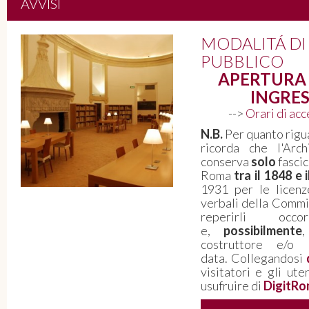
AVVISI
Roma 1943-1946. Quello che le
MODALITÁ DI
carte non dicono: voci della città
PUBBLICO
dalla Resistenza alla Costituzione
APERTURA 
INGRES
L'Archivio Storico Capitolino aderisce ad
Archivissima 2026 - Il 5 giugno “La Notte
-->
Orari di ac
degli Archivi” dedicata alla memoria della
N.B.
Per quanto rigua
Resistenza e della nascita della
ricorda che l'Arch
Repubblica - PERCORSO ESPOSITIVO
conserva
solo
fascic
VISITABILE FINO A FINE SETTEMBRE
Roma
tra il 1848 e 
1931 per le licenz
PROSEGUI LA LETTURA
verbali della Commis
reperirli oc
e,
possibilmente
costruttore e/o 
data. Collegandosi
visitatori e gli ute
usufruire di
DigitRo