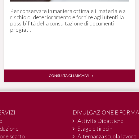
Per conservare in maniera ottimale il materiale a
rischio di deterioramento e fornire agli utenti la
possibilità della consultazione di documenti
pregiati.
CONSULTA GLI ARCHIVI
ERVIZI
DIVULGAZIONE E FORM
io
Attivita Didattiche
oduzione
Stage e tirocini
one scarto
Alternanza scuola lavoro