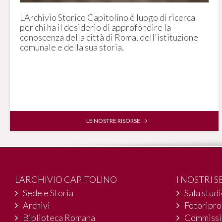
L'Archivio Storico Capitolino è luogo di ricerca
per chi ha il desiderio di approfondire la
conoscenza della città di Roma, dell'istituzione
comunale e della sua storia.
LE NOSTRE RISORSE
L'ARCHIVIO CAPITOLINO
I NOSTRI S
Sede e Storia
Sala stud
Archivi
Fotoripr
Biblioteca Romana
Commissi