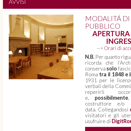
AVVISI
Roma 1943-1946. Quello che le
MODALITÁ DI
carte non dicono: voci della città
PUBBLICO
dalla Resistenza alla Costituzione
APERTURA 
INGRES
L'Archivio Storico Capitolino aderisce ad
Archivissima 2026 - Il 5 giugno “La Notte
-->
Orari di ac
degli Archivi” dedicata alla memoria della
N.B.
Per quanto rigua
Resistenza e della nascita della
ricorda che l'Arch
Repubblica - PERCORSO ESPOSITIVO
conserva
solo
fascic
VISITABILE FINO A FINE SETTEMBRE
Roma
tra il 1848 e 
1931 per le licenz
PROSEGUI LA LETTURA
verbali della Commis
reperirli oc
e,
possibilmente
costruttore e/o 
data. Collegandosi
visitatori e gli ute
usufruire di
DigitRo