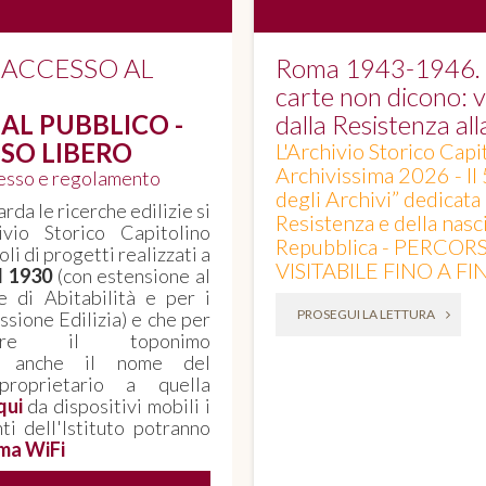
 ACCESSO AL
Roma 1943-1946. Q
carte non dicono: vo
AL PUBBLICO -
dalla Resistenza al
SO LIBERO
L'Archivio Storico Capi
Archivissima 2026 - Il
cesso e regolamento
degli Archivi” dedicata
rda le ricerche edilizie si
Resistenza e della nasci
ivio Storico Capitolino
Repubblica - PERCOR
oli di progetti realizzati a
VISITABILE FINO A F
il 1930
(con estensione al
e di Abitabilità e per i
PROSEGUI LA LETTURA
sione Edilizia) e che per
corre il toponimo
, anche il nome del
proprietario a quella
qui
da dispositivi mobili i
nti dell'Istituto potranno
ma WiFi