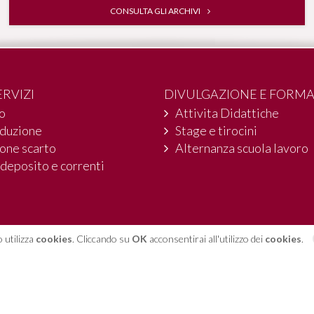
CONSULTA GLI ARCHIVI
ERVIZI
DIVULGAZIONE E FORM
io
Attivita Didattiche
oduzione
Stage e tirocini
one scarto
Alternanza scuola lavoro
 deposito e correnti
 utilizza
cookies
. Cliccando su
OK
acconsentirai all'utilizzo dei
cookies
.
ino