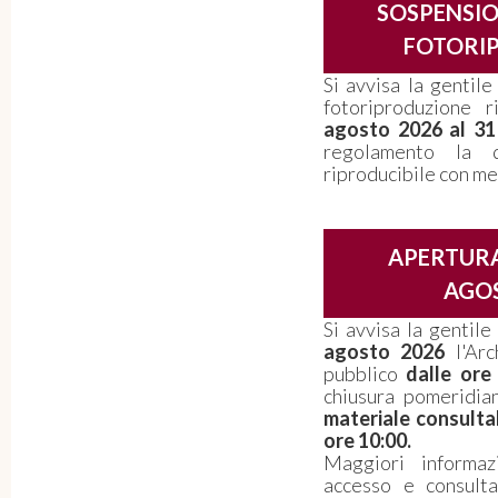
SOSPENSIO
FOTORI
Si avvisa la gentile
fotoriproduzione 
agosto 2026 al 3
regolamento la d
riproducibile con me
APERTURA
AGOS
Si avvisa la gentil
agosto 2026
l'Arc
pubblico
dalle ore
chiusura pomeridi
materiale consulta
ore 10:00.
Maggiori informaz
accesso e consult