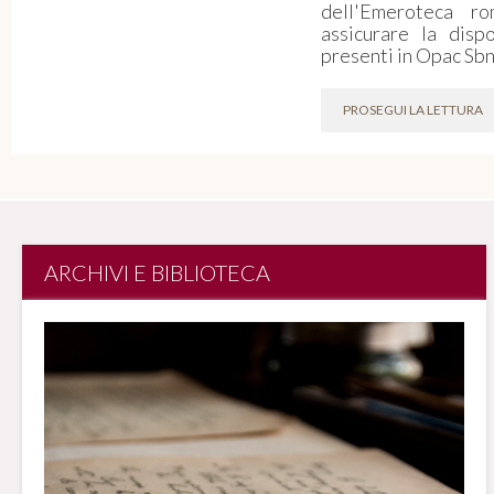
dell'Emeroteca r
assicurare la dispon
presenti in Opac Sbn
PROSEGUI LA LETTURA
ARCHIVI E BIBLIOTECA