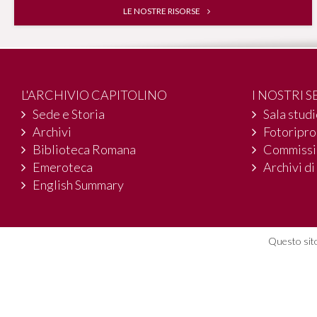
LE NOSTRE RISORSE
L'ARCHIVIO CAPITOLINO
I NOSTRI S
Sede e Storia
Sala stud
Archivi
Fotoripr
Biblioteca Romana
Commissi
Emeroteca
Archivi di
English Summary
Questo sito
© 2004-2016 Archivio Storico Capitol
Piazza dell'Orologio, 4 - 00186 Roma
06 67 10 81 00
archivio.capitolino@comune.roma.it