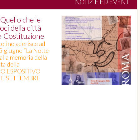
NOTIZIE ED EVENTI
uello che le
ci della città
la Costituzione
tolino aderisce ad
 5 giugno “La Notte
 alla memoria della
ta della
SO ESPOSITIVO
INE SETTEMBRE