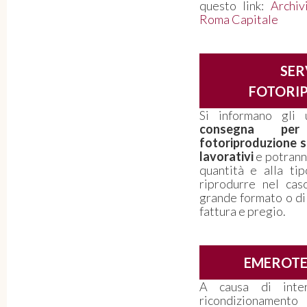
questo link:
Archiv
Roma Capitale
SER
FOTORI
Si informano gli 
consegna per
fotoriproduzione so
lavorativi
e potranno
quantità e alla ti
riprodurre nel caso
grande formato o di
fattura e pregio.
EMEROT
A causa di inter
ricondizioname