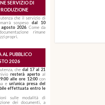
NE SERVIZIO DI
PRODUZIONE
 utenza che il servizio di
rimarrà sospeso
dal 10
1 agosto 2026
. Come da
ocumentazione rimane
zzi propri.
 AL PUBBLICO
TO 2026
e utenza, che
dal 17 al 21
hivio
resterà aperto
al
 9:00 alle ore 12:00
con
ana e
un'unica presa del
bile effettuata entro le
ioni sulle modalità di
azione dei documenti, a