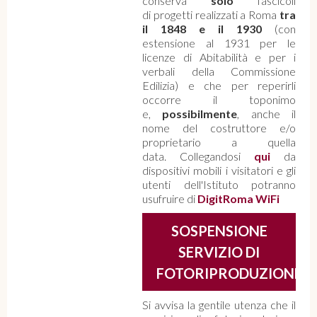
conserva
solo
fascicoli
di progetti realizzati a Roma
tra
il 1848 e il 1930
(con
estensione al 1931 per le
licenze di Abitabilità e per i
verbali della Commissione
Edilizia) e che per reperirli
occorre il toponimo
e,
possibilmente
, anche il
nome del costruttore e/o
proprietario a quella
data. Collegandosi
qui
da
dispositivi mobili i visitatori e gli
utenti dell'Istituto potranno
usufruire di
DigitRoma WiFi
SOSPENSIONE
SERVIZIO DI
FOTORIPRODUZIONE
Si avvisa la gentile utenza che il