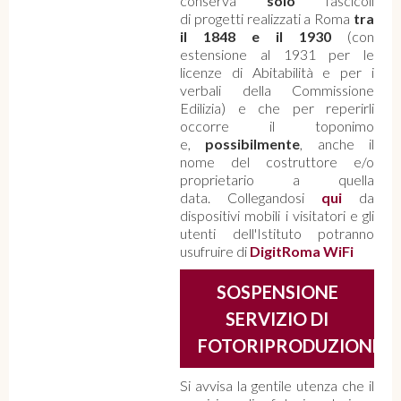
conserva
solo
fascicoli
di progetti realizzati a Roma
tra
il 1848 e il 1930
(con
estensione al 1931 per le
licenze di Abitabilità e per i
verbali della Commissione
Edilizia) e che per reperirli
occorre il toponimo
e,
possibilmente
, anche il
nome del costruttore e/o
proprietario a quella
data. Collegandosi
qui
da
dispositivi mobili i visitatori e gli
utenti dell'Istituto potranno
usufruire di
DigitRoma WiFi
SOSPENSIONE
SERVIZIO DI
FOTORIPRODUZIONE
Si avvisa la gentile utenza che il