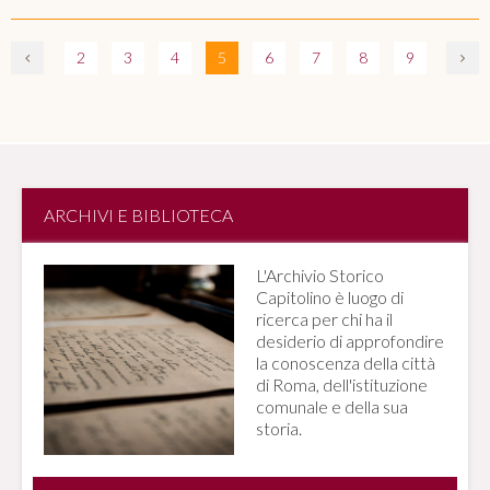
2
3
4
5
6
7
8
9
ARCHIVI E BIBLIOTECA
L'Archivio Storico
Capitolino è luogo di
ricerca per chi ha il
desiderio di approfondire
la conoscenza della città
di Roma, dell'istituzione
comunale e della sua
storia.