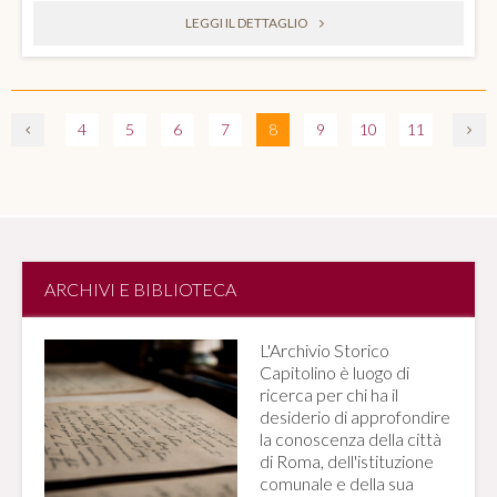
LEGGI IL DETTAGLIO
4
5
6
7
8
9
10
11
ARCHIVI E BIBLIOTECA
L'Archivio Storico
Capitolino è luogo di
ricerca per chi ha il
desiderio di approfondire
la conoscenza della città
di Roma, dell'istituzione
comunale e della sua