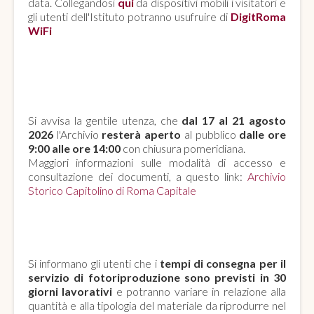
data. Collegandosi
qui
da dispositivi mobili i visitatori e
gli utenti dell'Istituto potranno usufruire di
DigitRoma
WiFi
APERTURA AL PUBBLICO
AGOSTO 2026
Si avvisa la gentile utenza, che
dal 17 al 21 agosto
2026
l'Archivio
resterà aperto
al pubblico
dalle ore
9:00 alle ore 14:00
con chiusura pomeridiana.
Maggiori informazioni sulle modalità di accesso e
consultazione dei documenti, a questo link:
Archivio
Storico Capitolino di Roma Capitale
SERVIZIO DI FOTORIPRODUZIONE
Si informano gli utenti che i
tempi di consegna per il
servizio di fotoriproduzione sono previsti in 30
giorni lavorativi
e potranno variare in relazione alla
quantità e alla tipologia del materiale da riprodurre nel