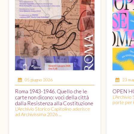
05 giugno 2026
23 ma
Roma 1943-1946. Quello che le
OPEN H
carte non dicono: voci della città
L'Archivio 
porte per il
dalla Resistenza alla Costituzione
L'Archivio Storico Capitolino aderisce
ad Archivissima 2026 ...