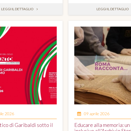
LEGGI IL DETTAGLIO
LEGGI IL DETTAGLIO
ile 2026
09 aprile 2026
tico di Garibaldi sotto il
Educare alla memoria: un
inclusivo all'Archivio Sto