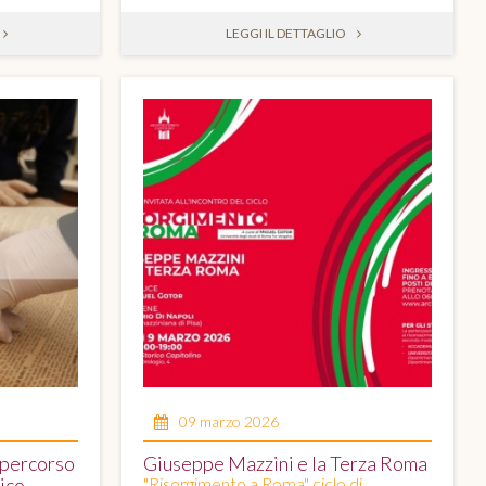
LEGGI IL DETTAGLIO
09 marzo 2026
 percorso
Giuseppe Mazzini e la Terza Roma
rico
"Risorgimento a Roma" ciclo di