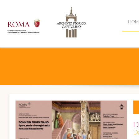
HOM
D
Da