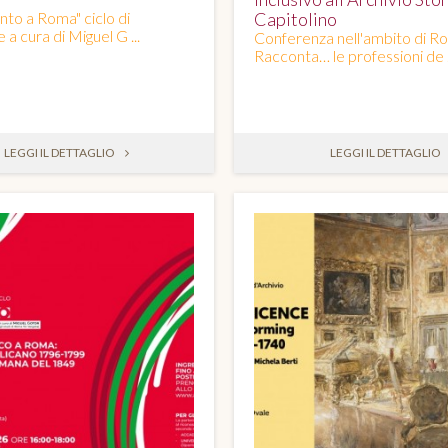
nto a Roma" ciclo di
Capitolino
a cura di Miguel G ...
Conferenza nell'ambito di R
Racconta… le professioni de .
LEGGI IL DETTAGLIO
LEGGI IL DETTAGLIO