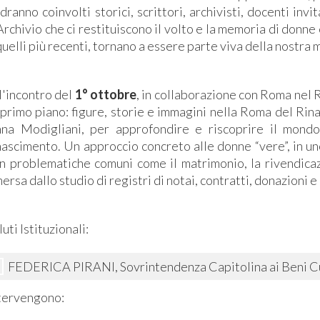
dranno coinvolti storici, scrittori, archivisti, docenti in
Archivio che ci restituiscono il volto e la memoria di donne e
quelli più recenti, tornano a essere parte viva della nostra
l'incontro del
1° ottobre
, in collaborazione con Roma nel 
 primo piano: figure, storie e immagini nella Roma del Ri
na Modigliani, per approfondire e riscoprire il mond
nascimento. Un approccio concreto alle donne “vere”, in u
n problematiche comuni come il matrimonio, la rivendicazio
ersa dallo studio di registri di notai, contratti, donazioni 
luti Istituzionali:
FEDERICA PIRANI, Sovrintendenza Capitolina ai Beni Cu
tervengono: