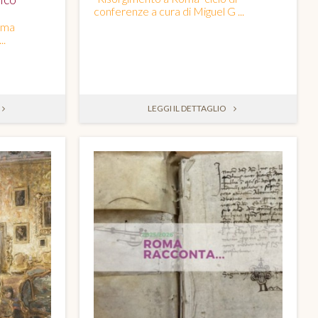
conferenze a cura di Miguel G ...
oma
..
LEGGI IL DETTAGLIO