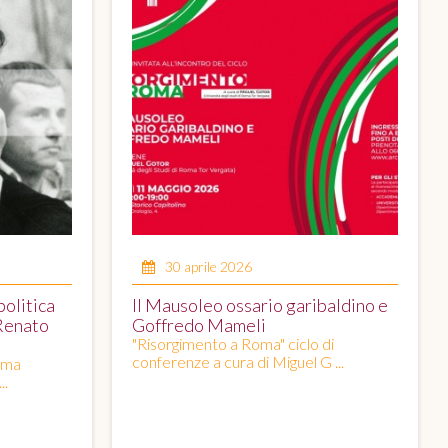
30 aprile 2026
politica
Il Mausoleo ossario garibaldino e
 Renato
Goffredo Mameli
"Risorgimento a Roma" ciclo di
conferenze a cura di Miguel G ...
oma
..