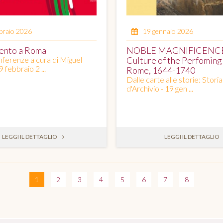
braio 2026
19 gennaio 2026
ento a Roma
NOBLE MAGNIFICENC
onferenze a cura di Miguel
Culture of the Perfoming 
9 febbraio 2 ...
Rome, 1644-1740
Dalle carte alle storie: Storia
d'Archivio - 19 gen ...
LEGGI IL DETTAGLIO
LEGGI IL DETTAGLIO
1
2
3
4
5
6
7
8