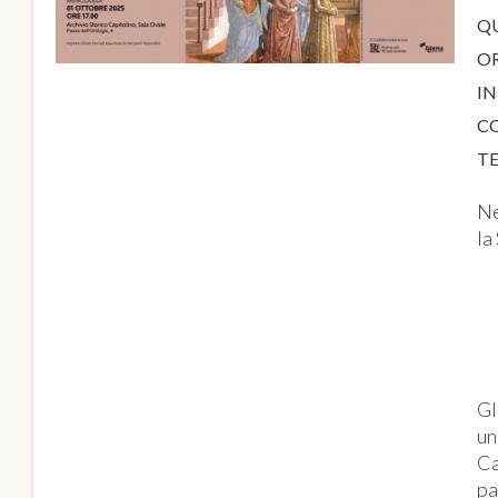
Q
O
IN
C
T
Ne
la
Gl
un
Ca
pa