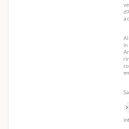
ve
d'
a 
Al
in
An
ri
co
em
Sa
In