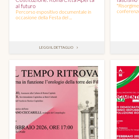
al futuro
"Risorgime
conferenze 
Percorso espositivo documentale in
occasione della Festa del ...
LEGGI IL DETTAGLIO