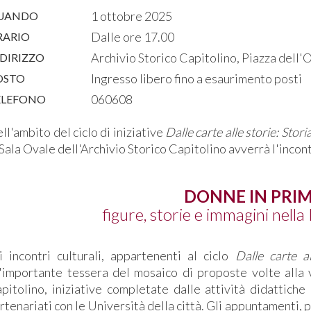
1 ottobre 2025
UANDO
Dalle ore 17.00
RARIO
Archivio Storico Capitolino, Piazza dell'
DIRIZZO
Ingresso libero fino a esaurimento posti
OSTO
060608
ELEFONO
ll'ambito del ciclo di iniziative
Dalle carte alle storie: Stori
 Sala Ovale dell'Archivio Storico Capitolino avverrà l'incon
DONNE IN PRI
figure, storie e immagini nel
i incontri culturali, appartenenti al ciclo
Dalle carte al
'importante tessera del mosaico di proposte volte alla v
pitolino, iniziative completate dalle attività didattich
rtenariati con le Università della città. Gli appuntamenti, 