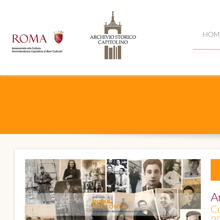
HOM
A
Co
20