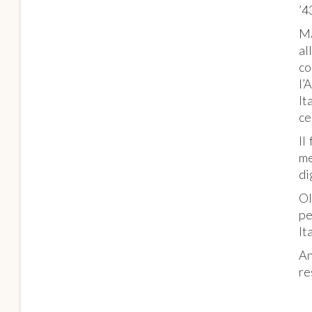
’4
Ma
al
co
l’
It
ce
Il
me
di
Ol
pe
It
An
re