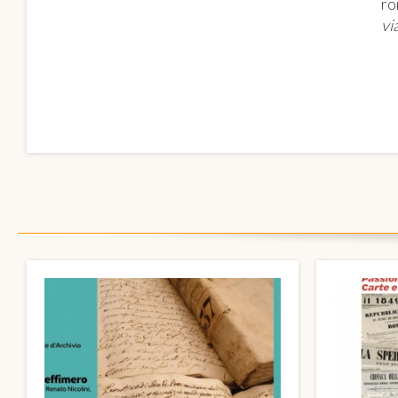
ro
vi