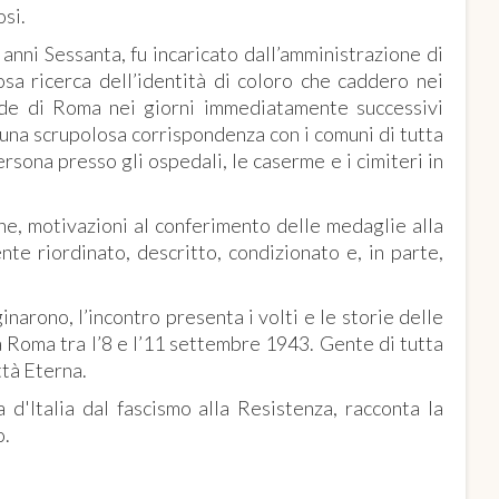
si.
nni Sessanta, fu incaricato dall’amministrazione di
sa ricerca dell’identità di coloro che caddero nei
rade di Roma nei giorni immediatamente successivi
o una scrupolosa corrispondenza con i comuni di tutta
ersona presso gli ospedali, le caserme e i cimiteri in
ine, motivazioni al conferimento delle medaglie alla
nte riordinato, descritto, condizionato e, in parte,
narono, l’incontro presenta i volti e le storie delle
 a Roma tra l’8 e l’11 settembre 1943. Gente di tutta
ttà Eterna.
a d'Italia dal fascismo alla Resistenza, racconta la
o.