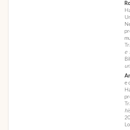
Ro
Ha
Un
Ne
pr
mu
Tr
e 
Bi
un
An
e 
Ha
pr
Tr
hi
20
Lo