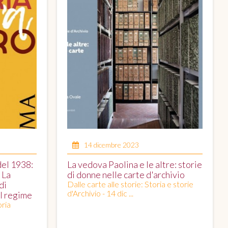
14 dicembre 2023
del 1938:
La vedova Paolina e le altre: storie
 La
di donne nelle carte d'archivio
di
Dalle carte alle storie: Storia e storie
d'Archivio - 14 dic ...
l regime
ria