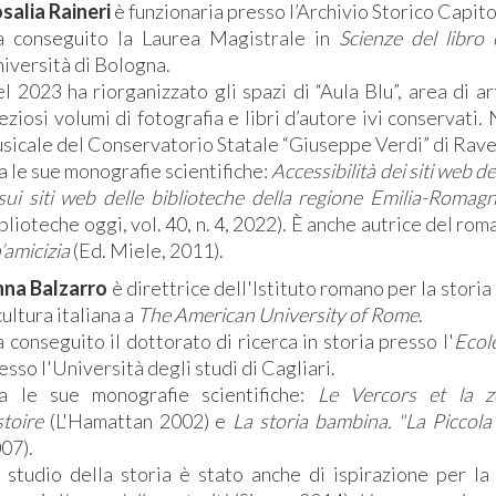
salia Raineri
è funzionaria presso l’Archivio Storico Capito
 conseguito la Laurea Magistrale in
Scienze del libro
iversità di Bologna.
l 2023 ha riorganizzato gli spazi di “Aula Blu”, area di 
eziosi volumi di fotografia e libri d’autore ivi conservati
sicale del Conservatorio Statale “Giuseppe Verdi” di Rav
a le sue monografie scientifiche:
Accessibilità dei siti web de
sui siti web delle biblioteche della regione Emilia-Roma
blioteche oggi, vol. 40, n. 4, 2022). È anche
autrice del rom
’amicizia
(Ed. Miele, 2011).
na Balzarro
è direttrice dell'Istituto romano per la storia
cultura italiana a
The American University of Rome
.
 conseguito il dottorato di ricerca in storia presso l'
Ecol
esso l'Università degli studi di Cagliari.
a le sue monografie scientifiche:
Le Vercors et la z
stoire
(L'Hamattan 2002) e
La storia bambina. "La Piccola 
07).
 studio della storia è stato anche di ispirazione per la