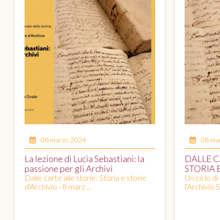
08 marzo 2024
08 ma
La lezione di Lucia Sebastiani: la
DALLE C
passione per gli Archivi
STORIA 
Dalle carte alle storie: Storia e storie
Un ciclo di
d'Archivio - 8 marz ...
l'Archivio S