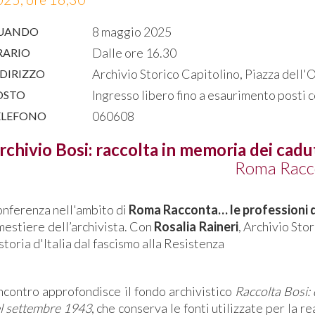
8 maggio 2025
UANDO
Dalle ore 16.30
RARIO
Archivio Storico Capitolino, Piazza dell'
DIRIZZO
Ingresso libero fino a esaurimento posti 
OSTO
060608
ELEFONO
rchivio Bosi: raccolta in memoria dei cadu
Roma Racc
nferenza nell'ambito di
Roma Racconta… le professioni d
 mestiere dell’archivista. Con
Rosalia Raineri
, Archivio Sto
 storia d'Italia dal fascismo alla Resistenza
incontro approfondisce il fondo archivistico
Raccolta Bosi: 
l settembre 1943
, che conserva le fonti utilizzate per la 