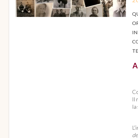
Q
O
IN
C
T
A
Co
Il
la
L’
de