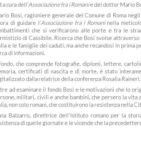
3 a cura dell’
Associazione fra i Romani
e del dottor Mario Bo
rio Bosi, ragioniere generale del Comune di Roma negli a
lora di guidare l’
Associazione fra i Romani
nella meticolo
mbattimenti che si verificarono alle porte e tra le st
Armistizio di Cassibile. Ricerca che Bosi svolse attravers
alia e le famiglie dei caduti, ma anche recandosi in prima p
rca di informazioni.
 fondo, che comprende fotografie, diplomi, lettere, cartol
moria, certificati di nascita e di morte, è stato interame
gitalizzato dalla relatrice della conferenza Rosalia Raineri.
tre ad esaminare il fondo Bosi e le motivazioni che lo origi
rsone, militari, civili e anche bambini, che persero la vita
alia, non solo romani, che costituirono la resistenza nella Ci
na Balzarro, direttrice dell'Istituto romano per la stori
sistenza di quelle giornate e le vicende che la precedetter