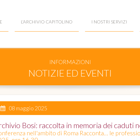
E
L'ARCHIVIO CAPITOLINO
I NOSTRI SERVIZI
INFORMAZIONI
NOTIZIE ED EVENTI
08 maggio 2025
rchivio Bosi: raccolta in memoria dei caduti n
nferenza nell'ambito di Roma Racconta… le professio
25, ore 16,30