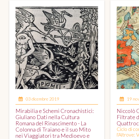
03 dicembre 2019
19 no
Mirabilia e Schemi Cronachistici:
Niccolò C
Giuliano Dati nella Cultura
Filtrate 
Romana del Rinascimento - La
Quattro
Colonna di Traiano e il suo Mito
Ciclo di c
l'Altrove: V
nei Viaggiatori tra Medioevo e