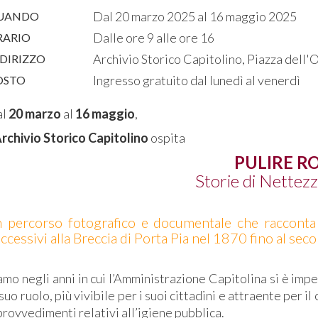
Dal 20 marzo 2025 al 16 maggio 2025
UANDO
Dalle ore 9 alle ore 16
RARIO
Archivio Storico Capitolino, Piazza dell'
DIRIZZO
Ingresso gratuito dal lunedì al venerdì
OSTO
l
20 marzo
al
16 maggio
,
rchivio Storico Capitolino
ospita
PULIRE R
Storie di Nettez
 percorso fotografico e documentale che racconta al
ccessivi alla Breccia di Porta Pia nel 1870 fino al s
amo negli anni in cui l’Amministrazione Capitolina si è im
 suo ruolo, più vivibile per i suoi cittadini e attraente per 
provvedimenti relativi all’igiene pubblica.