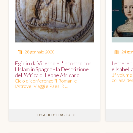
28 gennaio 2020
24 ge
Egidio da Viterbo e l'Incontro con
Lettere t
l'Islam in Spagna - la Descrizione
e Isabell
dell'Africa di Leone Africano
1° volume 
collana dell
Ciclo di conferenze "I Romani e
l'Altrove: Viaggi e Paesi R ...
LEGGI IL DETTAGLIO