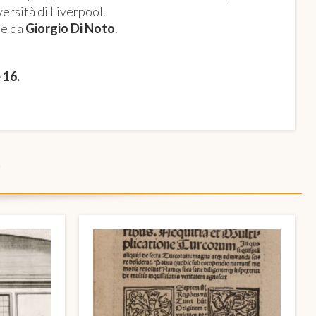
ersità di Liverpool.
e da
Giorgio Di Noto
.
e 16.
O