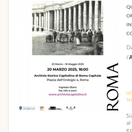
Q
O
IN
C
Da
l’
A
un
su
Si
al
e 