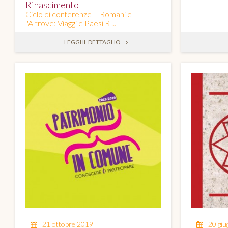
Rinascimento
Ciclo di conferenze "I Romani e
l'Altrove: Viaggi e Paesi R ...
LEGGI IL DETTAGLIO
21 ottobre 2019
20 gi