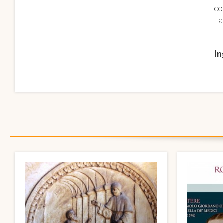
co
La
In