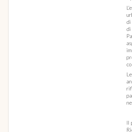
L’
ur
di
di
Pa
as
im
pr
co
Le
an
ri
pa
ne
Il
Ri