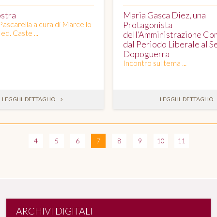
ostra
Maria Gasca Diez, una
Pascarella a cura di Marcello
Protagonista
ed. Caste ...
dell’Amministrazione Co
dal Periodo Liberale al 
Dopoguerra
Incontro sul tema ...
LEGGI IL DETTAGLIO
LEGGI IL DETTAGLIO
4
5
6
7
8
9
10
11
ARCHIVI DIGITALI