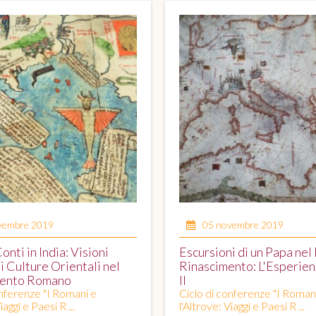
vembre 2019
05 novembre 2019
onti in India: Visioni
Escursioni di un Papa nel
di Culture Orientali nel
Rinascimento: L'Esperien
cento Romano
II
onferenze "I Romani e
Ciclo di conferenze "I Roman
iaggi e Paesi R ...
l'Altrove: Viaggi e Paesi R ...