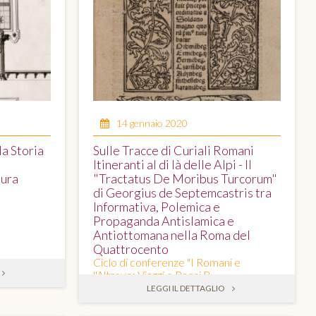
14 gennaio 2020
la Storia
Sulle Tracce di Curiali Romani
Itineranti al di là delle Alpi - Il
tura
"Tractatus De Moribus Turcorum"
di Georgius de Septemcastris tra
Informativa, Polemica e
Propaganda Antislamica e
Antiottomana nella Roma del
Quattrocento
Ciclo di conferenze "I Romani e
l'Altrove: Viaggi e Paesi R ...
LEGGI IL DETTAGLIO