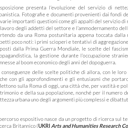
esposizione presenta l’evoluzione del servizio di net
banistica. Fotografie e documenti provenienti dai fondi del
 varie importanti questioni come gli appalti del servizio di n
 lavoro degli addetti del settore e l’ammodernamento delle
rtendo da una Roma postunitaria appena toccata dalla mo
petti poco noti: i primi scioperi e tentativi di aggregazione
posti dalla Prima Guerra Mondiale, le scelte del fascismo,
opagandistica, la gestione durante l’occupazione strani
nnesse al boom economico degli anni del dopoguerra.
 conseguenze delle scelte politiche di allora, con le loro
che con gli approfondimenti e gli entusiasmi che portaro
flettono sulla Roma di oggi, una città che, per vastità e pol
trimonio e della sua popolazione, nonché per il numero dei
ttezza urbana uno degli argomenti più complessi e dibattut
 percorso espositivo nasce da un progetto di ricerca sul t
cerca Britannico (
UKRI
Arts and Humanities Research Co