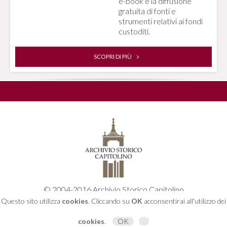
e-book e la diffusione
gratuita di fonti e
strumenti relativi ai fondi
custoditi.
SCOPRI DI PIÙ
© 2004-2016 Archivio Storico Capitolino
Piazza dell'Orologio, 4 - 00186 Roma
Questo sito utilizza
cookies
. Cliccando su
OK
acconsentirai all'utilizzo dei
06 67 10 81 00
archivio.capitolino@comune.roma.it
cookies
.
OK