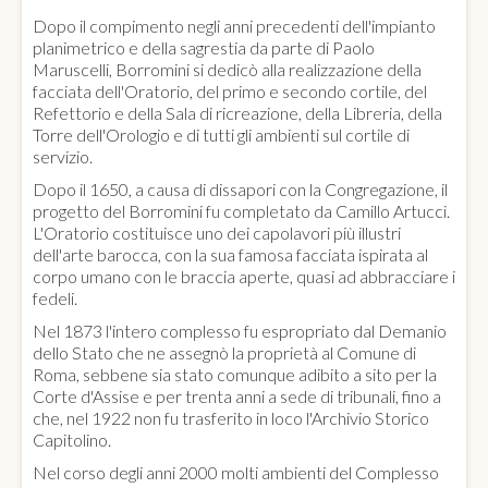
Dopo il compimento negli anni precedenti dell'impianto
planimetrico e della sagrestia da parte di Paolo
Maruscelli, Borromini si dedicò alla realizzazione della
facciata dell'Oratorio, del primo e secondo cortile, del
Refettorio e della Sala di ricreazione, della Libreria, della
Torre dell'Orologio e di tutti gli ambienti sul cortile di
servizio.
Dopo il 1650, a causa di dissapori con la Congregazione, il
progetto del Borromini fu completato da Camillo Artucci.
L'Oratorio costituisce uno dei capolavori più illustri
dell'arte barocca, con la sua famosa facciata ispirata al
corpo umano con le braccia aperte, quasi ad abbracciare i
fedeli.
Nel 1873 l'intero complesso fu espropriato dal Demanio
dello Stato che ne assegnò la proprietà al Comune di
Roma, sebbene sia stato comunque adibito a sito per la
Corte d'Assise e per trenta anni a sede di tribunali, fino a
che, nel 1922 non fu trasferito in loco l'Archivio Storico
Capitolino.
Nel corso degli anni 2000 molti ambienti del Complesso