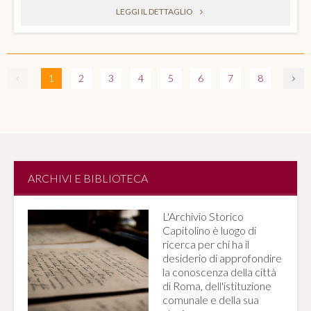
LEGGI IL DETTAGLIO
1
2
3
4
5
6
7
8
ARCHIVI E BIBLIOTECA
L'Archivio Storico
Capitolino è luogo di
ricerca per chi ha il
desiderio di approfondire
la conoscenza della città
di Roma, dell'istituzione
comunale e della sua