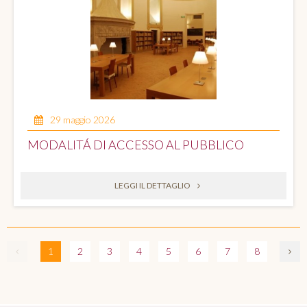
29 maggio 2026
MODALITÁ DI ACCESSO AL PUBBLICO
LEGGI IL DETTAGLIO
1
2
3
4
5
6
7
8