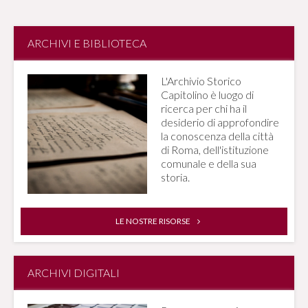
ARCHIVI E BIBLIOTECA
L'Archivio Storico
Capitolino è luogo di
ricerca per chi ha il
desiderio di approfondire
la conoscenza della città
di Roma, dell'istituzione
comunale e della sua
storia.
LE NOSTRE RISORSE
ARCHIVI DIGITALI