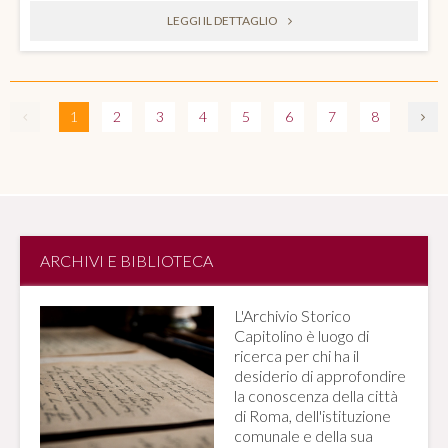
LEGGI IL DETTAGLIO
1
2
3
4
5
6
7
8
ARCHIVI E BIBLIOTECA
L'Archivio Storico
Capitolino è luogo di
ricerca per chi ha il
desiderio di approfondire
la conoscenza della città
di Roma, dell'istituzione
comunale e della sua