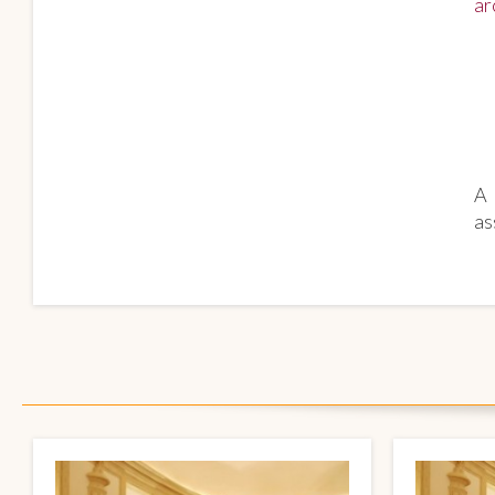
ar
A 
as