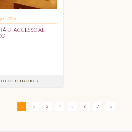
ugno 2026
Á DI ACCESSO AL
CO
LEGGI IL DETTAGLIO
1
2
3
4
5
6
7
8