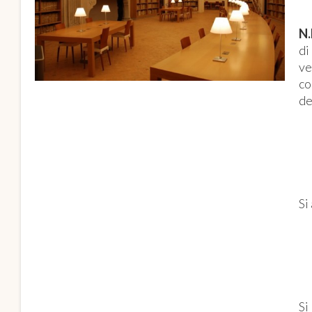
N.
di
ve
co
de
Si
Si