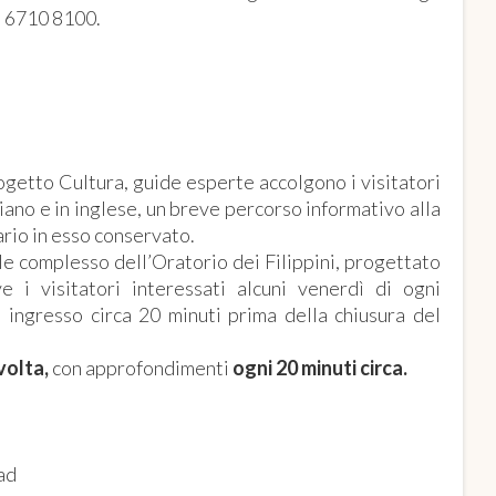
06 6710 8100.
IN ARCHIVIO
ogetto Cultura, guide esperte accolgono i visitatori
liano e in inglese, un breve percorso informativo alla
ario in esso conservato.
ale complesso dell’Oratorio dei Filippini, progettato
 i visitatori interessati alcuni venerdì di ogni
i ingresso circa 20 minuti prima della chiusura del
volta,
con approfondimenti
ogni 20 minuti circa.
 ad