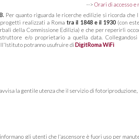
-->
Orari di accesso 
B.
Per quanto riguarda le ricerche edilizie si ricorda che 
 progetti realizzati a Roma
tra il 1848 e il 1930
(con este
rbali della Commissione Edilizia) e che per reperirli occo
struttore e/o proprietario a quella data. Collegandos
ll'Istituto potranno usufruire di
DigitRoma WiFi
SOSPENSIONE SERVIZIO 
 avvisa la gentile utenza che il servizio di fotoriproduzion
ASCENSORE FUOR
 informano gli utenti che l'ascensore è fuori uso per manu