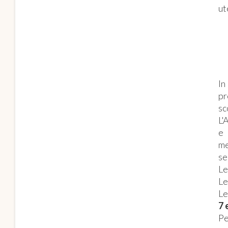
ut
In
pr
sc
L'
e 
m
se
Le
Le
Le
7 
Pe