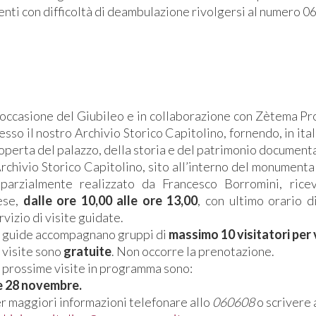
enti con difficoltà di deambulazione rivolgersi al numero 
VISITE GUIDATE 
 occasione del Giubileo e in collaborazione con Zètema Pr
esso il nostro Archivio Storico Capitolino, fornendo, in ita
operta del palazzo, della storia e del patrimonio document
Archivio Storico Capitolino, sito all’interno del monument
parzialmente realizzato da Francesco Borromini, riceve
ese,
dalle ore 10,00 alle ore 13,00
, con ultimo orario d
rvizio di visite guidate.
 guide accompagnano gruppi di
massimo 10 visitatori per 
 visite sono
gratuite
. Non occorre la prenotazione.
 prossime visite in programma sono:
e 28 novembre.
r maggiori informazioni telefonare allo
060608
o scrivere