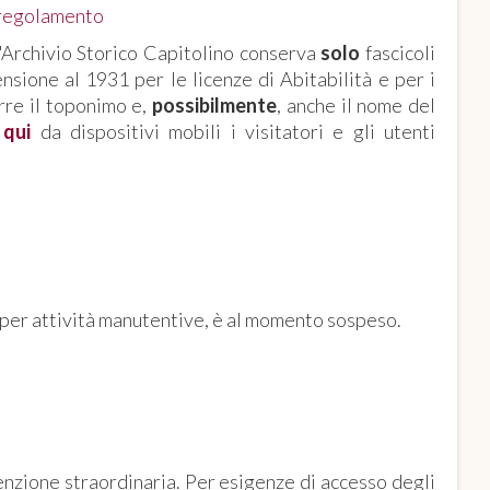
e regolamento
l'Archivio Storico Capitolino conserva
solo
fascicoli
nsione al 1931 per le licenze di Abitabilità e per i
rre il toponimo e,
possibilmente
, anche il nome del
i
qui
da dispositivi mobili i visitatori e gli utenti
DI FOTORIPRODUZIONE
e, per attività manutentive, è al momento sospeso.
I SERVIZIO
tenzione straordinaria. Per esigenze di accesso degli