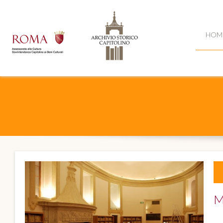
HOM
M