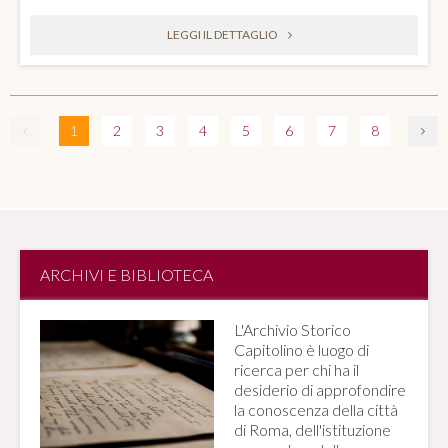
LEGGI IL DETTAGLIO
1
2
3
4
5
6
7
8
ARCHIVI E BIBLIOTECA
L'Archivio Storico
Capitolino è luogo di
ricerca per chi ha il
desiderio di approfondire
la conoscenza della città
di Roma, dell'istituzione