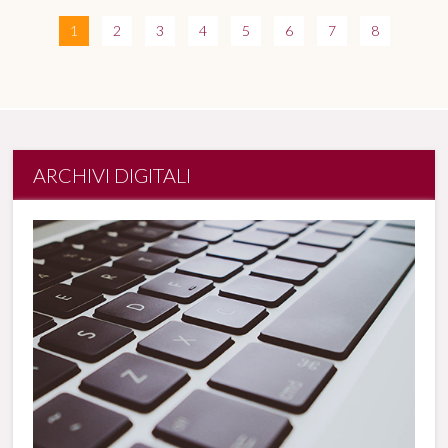
1
2
3
4
5
6
7
8
ARCHIVI DIGITALI