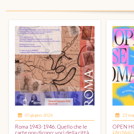
05 giugno 2026
23 ma
Roma 1943-1946. Quello che le
OPEN H
carte non dicono: voci della città
L'Archivio 