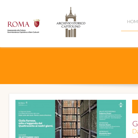
HOM
G
Da