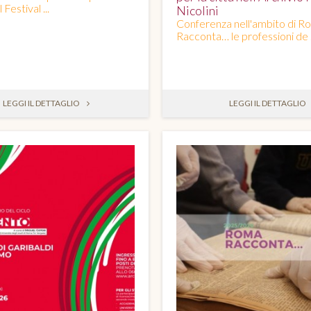
 Festival ...
Nicolini
Conferenza nell'ambito di R
Racconta… le professioni de .
LEGGI IL DETTAGLIO
LEGGI IL DETTAGLIO