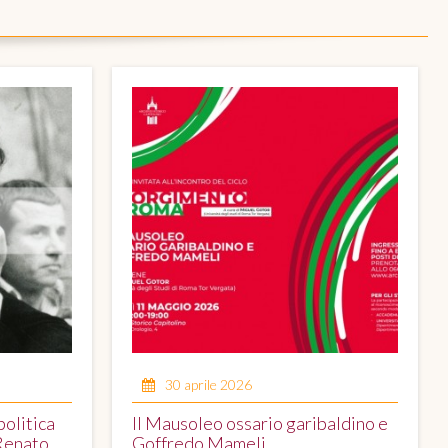
30 aprile 2026
politica
Il Mausoleo ossario garibaldino e
 Renato
Goffredo Mameli