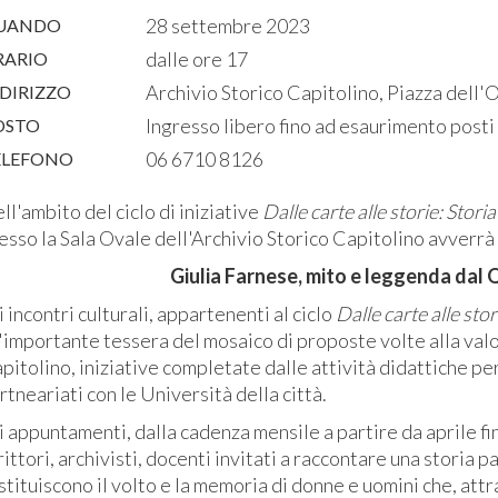
28 settembre 2023
UANDO
dalle ore 17
RARIO
Archivio Storico Capitolino, Piazza dell'
DIRIZZO
Ingresso libero fino ad esaurimento posti
OSTO
06 6710 8126
ELEFONO
ll'ambito del ciclo di iniziative
Dalle carte alle storie: Storia
esso la Sala Ovale dell'Archivio Storico Capitolino avverrà 
Giulia Farnese, mito e leggenda dal 
i incontri culturali, appartenenti al ciclo
Dalle carte alle stor
'importante tessera del mosaico di proposte volte alla valo
pitolino, iniziative completate dalle attività didattiche per
rtneariati con le Università della città.
i appuntamenti, dalla cadenza mensile a partire da aprile fi
rittori, archivisti, docenti invitati a raccontare una storia
stituiscono il volto e la memoria di donne e uomini che, attrav