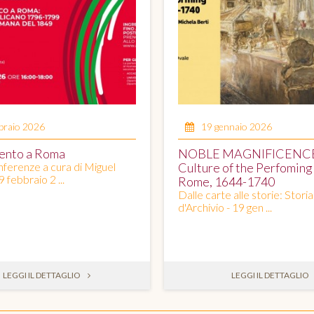
braio 2026
19 gennaio 2026
ento a Roma
NOBLE MAGNIFICENC
onferenze a cura di Miguel
Culture of the Perfoming 
9 febbraio 2 ...
Rome, 1644-1740
Dalle carte alle storie: Storia
d'Archivio - 19 gen ...
LEGGI IL DETTAGLIO
LEGGI IL DETTAGLIO