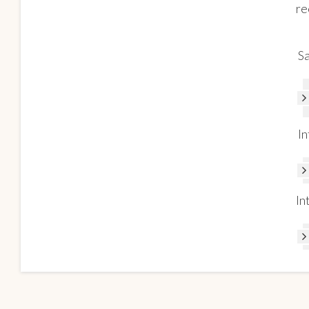
re
Sa
In
In