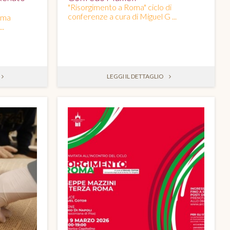
"Risorgimento a Roma" ciclo di
conferenze a cura di Miguel G ...
oma
..
LEGGI IL DETTAGLIO