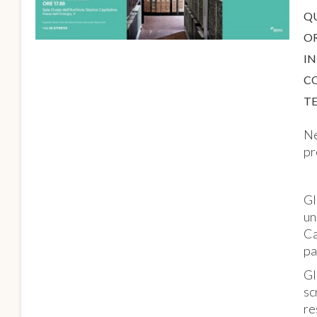
Q
O
IN
C
T
Ne
pr
Gl
un
Ca
pa
Gl
sc
re