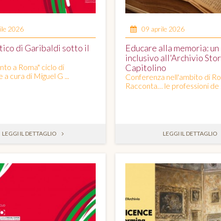
ile 2026
09 aprile 2026
tico di Garibaldi sotto il
Educare alla memoria: un
inclusivo all'Archivio Sto
nto a Roma" ciclo di
Capitolino
a cura di Miguel G ...
Conferenza nell'ambito di R
Racconta… le professioni de .
LEGGI IL DETTAGLIO
LEGGI IL DETTAGLIO