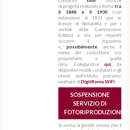
conserva
solo
fascicoli
di progetti realizzati a Roma
tra
il 1848 e il 1930
(con
estensione al 1931 per le
licenze di Abitabilità e per i
verbali della Commissione
Edilizia) e che per reperirli
occorre il toponimo
e,
possibilmente
, anche il
nome del costruttore e/o
proprietario a quella
data. Collegandosi
qui
da
dispositivi mobili i visitatori e gli
utenti dell'Istituto potranno
usufruire di
DigitRoma WiFi
SOSPENSIONE
SERVIZIO DI
FOTORIPRODUZIONE
Si avvisa la gentile utenza che il