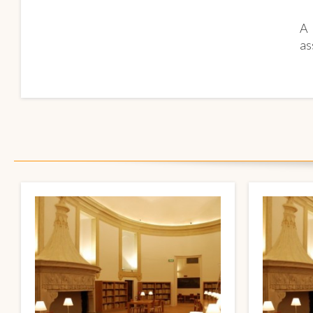
A 
as