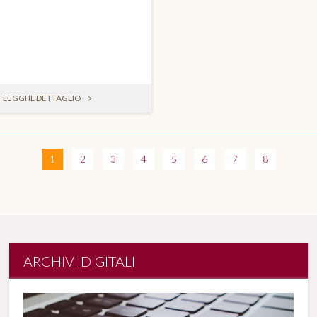
LEGGI IL DETTAGLIO
1
2
3
4
5
6
7
8
ARCHIVI DIGITALI