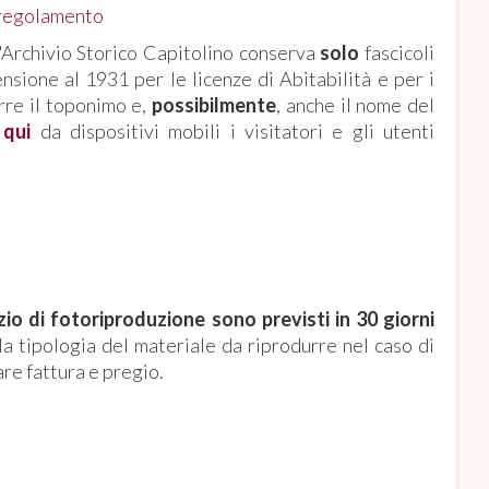
e regolamento
l'Archivio Storico Capitolino conserva
solo
fascicoli
nsione al 1931 per le licenze di Abitabilità e per i
rre il toponimo e,
possibilmente
, anche il nome del
i
qui
da dispositivi mobili i visitatori e gli utenti
ORIPRODUZIONE
zio di fotoriproduzione sono previsti in 30 giorni
la tipologia del materiale da riprodurre nel caso di
are fattura e pregio.
 ROMANA