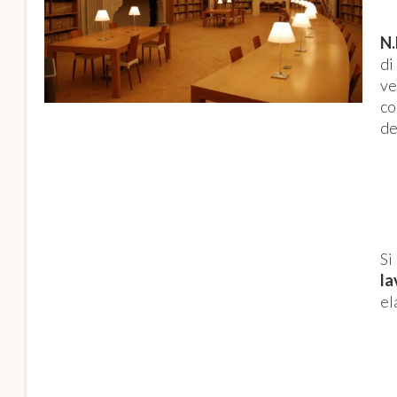
N.
di
ve
co
de
Si
la
el