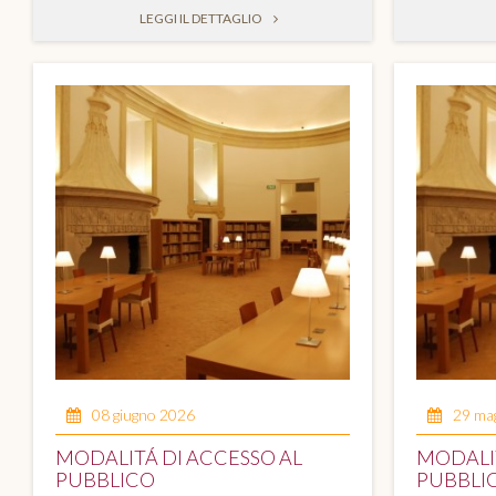
LEGGI IL DETTAGLIO
08 giugno 2026
29 ma
MODALITÁ DI ACCESSO AL
MODALIT
PUBBLICO
PUBBLI