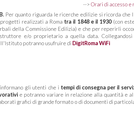
-->
Orari di accesso 
B.
Per quanto riguarda le ricerche edilizie si ricorda che 
 progetti realizzati a Roma
tra il 1848 e il 1930
(con este
rbali della Commissione Edilizia) e che per reperirli occo
struttore e/o proprietario a quella data. Collegandos
ll'Istituto potranno usufruire di
DigitRoma WiFi
SERVIZIO DI FOT
 informano gli utenti che i
tempi di consegna per il servi
vorativi
e potranno variare in relazione alla quantità e al
aborati grafici di grande formato o di documenti di particol
EMEROTECA