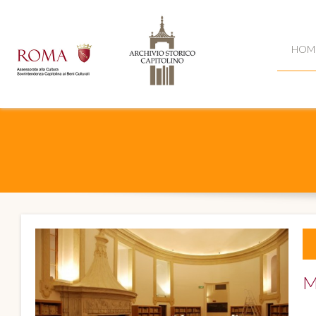
HOM
M