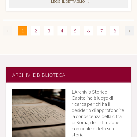
LEGGI IL DETTAGLIO
1
2
3
4
5
6
7
8
ARCHIVI E BIBLIOTECA
L'Archivio Storico
Capitolino è luogo di
ricerca per chi ha il
desiderio di approfondire
la conoscenza della città
di Roma, dell'istituzione
comunale e della sua
storia.